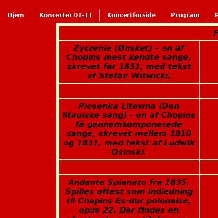
Hjem
Koncerter 01-11
Koncertforside
Program
F
Zyczenie (Ønsket) - en af
Chopins mest kendte sange,
skrevet før 1831, med tekst
af Stefan Witwicki.
Piosenka Litewna (Den
litauiske sang) - en af Chopins
få gennemkomponerede
sange, skrevet mellem 1810
og 1831, med tekst af Ludwik
Osinski.
Andante Spianato fra 1835.
Spilles oftest som indledning
til Chopins Es-dur polonaise,
opus 22. Der findes en