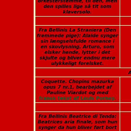
orkesterstemme, til den, men
den spilles lige så tit som
klaversolo.
Fra Bellinis La Straniera (Den
fremmede pige): Alaide synger
sin længselsfulde romance i
en skovlysning. Arturo, som
elsker hende, lytter i det
skjulte og bliver endnu mere
ulykkeligt forelsket.
Coquette. Chopins mazurka
opus 7 nr.1, bearbejdet af
Pauline Viardot og med
fransk tekst af Louis Porney.
Fra Bellinis Beatrice di Tenda:
Beatrices aria finale, som hun
synger da hun bliver ført bort